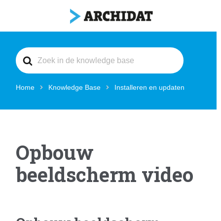
Search
For
Home
Knowledge Base
Installeren en updaten
Opbouw
beeldscherm video