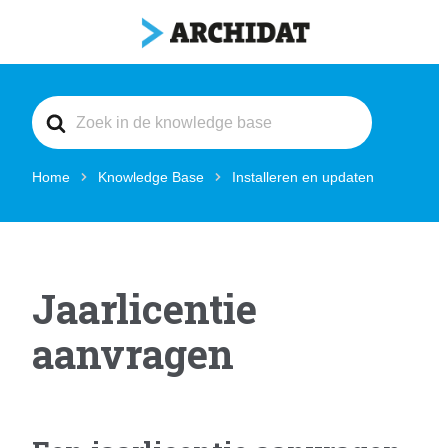
Search
For
Home
Knowledge Base
Installeren en updaten
Jaarlicentie
aanvragen