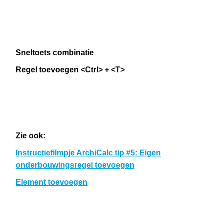
Sneltoets combinatie
Regel toevoegen <Ctrl> + <T>
Zie ook:
Instructiefilmpje ArchiCalc tip #5: Eigen
onderbouwingsregel toevoegen
Element toevoegen