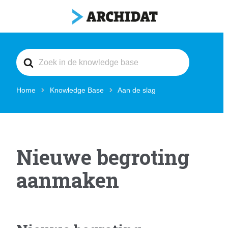
Search
For
Home
Knowledge Base
Aan de slag
Nieuwe begroting
aanmaken