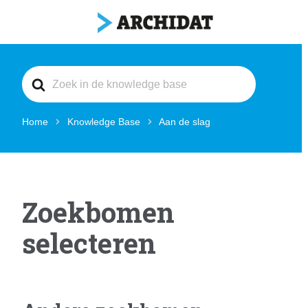
Search
For
Home
Knowledge Base
Aan de slag
Zoekbomen
selecteren