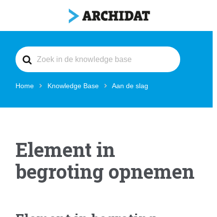
Search
For
Home
Knowledge Base
Aan de slag
Element in
begroting opnemen