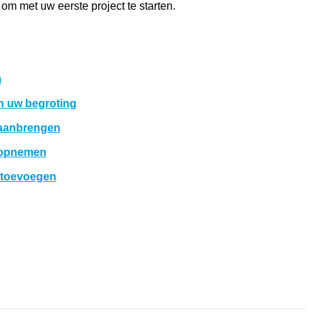
 om met uw eerste project te starten.
m
n uw begroting
g aanbrengen
n opnemen
 toevoegen