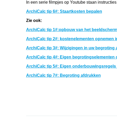
In een serie filmpjes op Youtube staan instructies
ArchiCalc tip 6#: Staartkosten bepalen
Zie ook:
ArchiCalc tip 1#:opbouw van het beeldscher
ArchiCalc tip 2#: kostenelementen opnemen i
ArchiCalc tip 3#: Wijzigingen in uw begrotin
ArchiCalc tip 4#: Eigen begrotingselemente
ArchiCalc tip 5#: Eigen onderbouwingsregels
ArchiCalc tip 7#: Begroting afdrukken