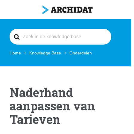
Search
For
Home
Knowledge Base
Onderdelen
Naderhand
aanpassen van
Tarieven