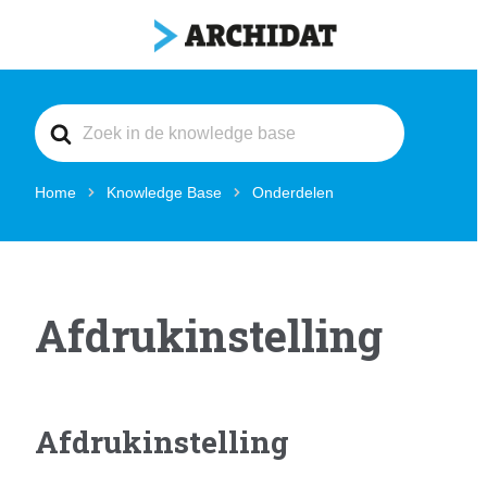
Search
For
Home
Knowledge Base
Onderdelen
Afdrukinstelling
Afdrukinstelling