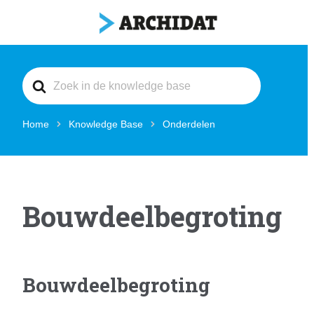
Search
For
Home
Knowledge Base
Onderdelen
Bouwdeelbegroting
Bouwdeelbegroting