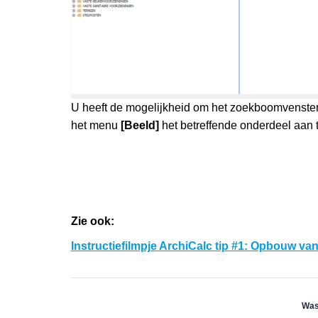
U heeft de mogelijkheid om het zoekboomvenster 
het menu
[Beeld]
het betreffende onderdeel aan te
Zie ook:
Instructiefilmpje ArchiCalc tip #1: Opbouw va
Was 