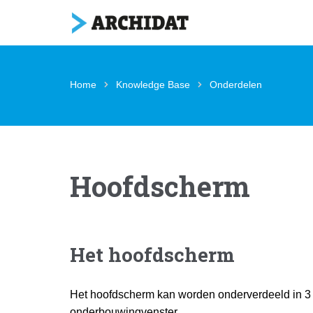
Home
Knowledge Base
Onderdelen
Hoofdscherm
Het hoofdscherm
Het hoofdscherm kan worden onderverdeeld in 3 v
onderbouwingvenster.