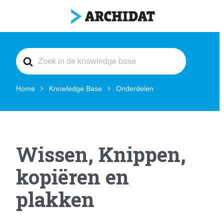
Search
For
Home
Knowledge Base
Onderdelen
Wissen, Knippen,
kopiëren en
plakken